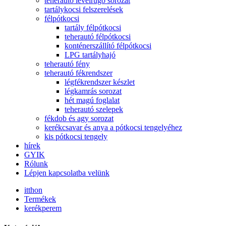
teherautó levélrugó sorozat
tartálykocsi felszerelések
félpótkocsi
tartály félpótkocsi
teherautó félpótkocsi
konténerszállító félpótkocsi
LPG tartályhajó
teherautó fény
teherautó fékrendszer
légfékrendszer készlet
légkamrás sorozat
hét magú foglalat
teherautó szelepek
fékdob és agy sorozat
kerékcsavar és anya a pótkocsi tengelyéhez
kis pótkocsi tengely
hírek
GYIK
Rólunk
Lépjen kapcsolatba velünk
itthon
Termékek
kerékperem