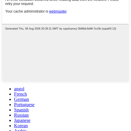
angol
French
German
Portuguese
Spanish
Russian
Japanese
Korean
Arabic