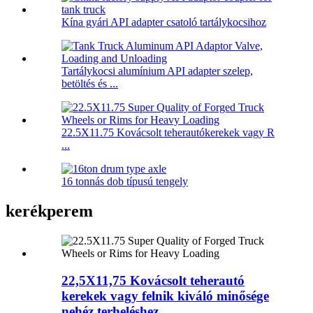
Kína gyári API adapter csatoló tartálykocsihoz
Tartálykocsi alumínium API adapter szelep,
betöltés és ...
22.5X11.75 Kovácsolt teherautókerekek vagy R
...
16 tonnás dob típusú tengely
kerékperem
22,5X11,75 Kovácsolt teherautó
kerekek vagy felnik kiváló minősége
nehéz terheléshez