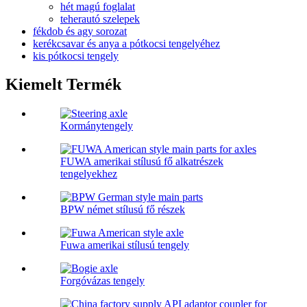
hét magú foglalat
teherautó szelepek
fékdob és agy sorozat
kerékcsavar és anya a pótkocsi tengelyéhez
kis pótkocsi tengely
Kiemelt Termék
Kormánytengely
FUWA amerikai stílusú fő alkatrészek
tengelyekhez
BPW német stílusú fő részek
Fuwa amerikai stílusú tengely
Forgóvázas tengely