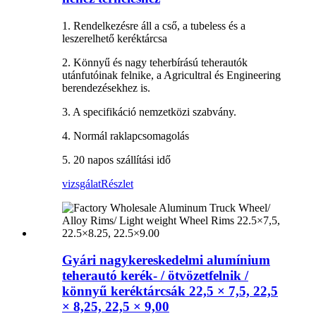
1. Rendelkezésre áll a cső, a tubeless és a
leszerelhető keréktárcsa
2. Könnyű és nagy teherbírású teherautók
utánfutóinak felnike, a Agricultral és Engineering
berendezésekhez is.
3. A specifikáció nemzetközi szabvány.
4. Normál raklapcsomagolás
5. 20 napos szállítási idő
vizsgálat
Részlet
Gyári nagykereskedelmi alumínium
teherautó kerék- / ötvözetfelnik /
könnyű keréktárcsák 22,5 × 7,5, 22,5
× 8,25, 22,5 × 9,00