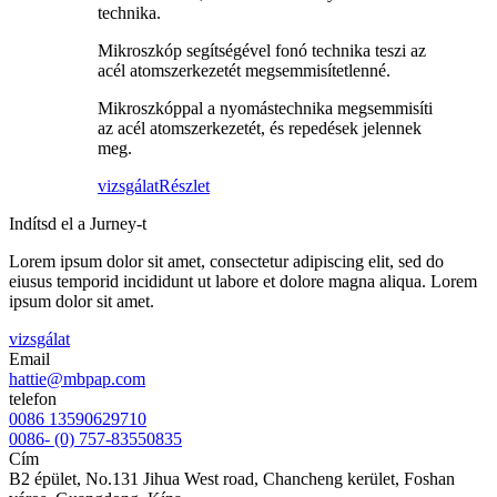
technika.
Mikroszkóp segítségével fonó technika teszi az
acél atomszerkezetét megsemmisítetlenné.
Mikroszkóppal a nyomástechnika megsemmisíti
az acél atomszerkezetét, és repedések jelennek
meg.
vizsgálat
Részlet
Indítsd el a Jurney-t
Lorem ipsum dolor sit amet, consectetur adipiscing elit, sed do
eiusus temporid incididunt ut labore et dolore magna aliqua. Lorem
ipsum dolor sit amet.
vizsgálat
Email
hattie@mbpap.com
telefon
0086 13590629710
0086- (0) 757-83550835
Cím
B2 épület, No.131 Jihua West road, Chancheng kerület, Foshan