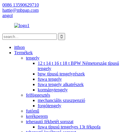
0086 13590629710
hattie@mbpap.com
angol
itthon
Termékek
tengely
12 t 14 t 16 t 18 t BPW Németország típusú
tengely
bpw típusú tengelyrészek
fuwa tengely
fuwa tengely alkatrészek
kormánytengely
felfüggesztés
mechanciális szuszpenzió
forgótengely
futómű
kerékperem
teherautó fékbetét sorozat
fuwa típusú tengelyes 13t fékpofa