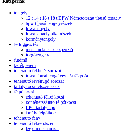
Kategóriák
tengely
12 t 14 t 16 t 18 t BPW Németország típusú tengely
bpw típusú tengelyrészek
fuwa tengely
fuwa tengely alkatrészek
kormánytengely
felfüggesztés
mechanciális szuszpenzió
forgótengely
futómű
kerékperem
teherautó fékbetét sorozat
fuwa típusú tengelyes 13t fékpofa
teherautó levélrugó sorozat
tartálykocsi felszerelések
félpótkocsi
teherautó félpótkocsi
konténerszállító félpótkocsi
LPG tartályhajó
tartály félpótkocsi
teherautó fény
teherautó fékrendszer
légkamrás sorozat