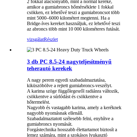
2 fokkal alacsonyabb, mint a normál keréké,
amikor a gumiabroncs hőmérséklete 1 fokkal
csökken, ez lehetővé teszi a gumiabroncsot több
mint 5000–6000 kilométert megtenni. Ha a
Bridge-íves kereket használjuk, ez lehetővé teszi
az abroncs több mint 10 000 kilométeres futását.
vizsgálat
Részlet
3 db PC 8.5-24 nagyteljesítményű
teherautó kerekek
A nagy perem egyedi szabadalmaztatása,
kiküszöbölve a rejtett gumiabroncs-veszélyt.
A karima szöge függőlegesről radiánra változik,
csökkentve a súrlódást és csökkentve a
hőtermelést.
Nagyobb és vastagabb karima, amely a keréknek
nagyobb nyomásnak ellenáll.
Szabadalmaztatott szélesebb felni, enyhítve a
gumiabroncs nyomását.
Forgástechnika hosszabb élettartamot biztosít a
lemez számára, mint a szokásos lyukasztó