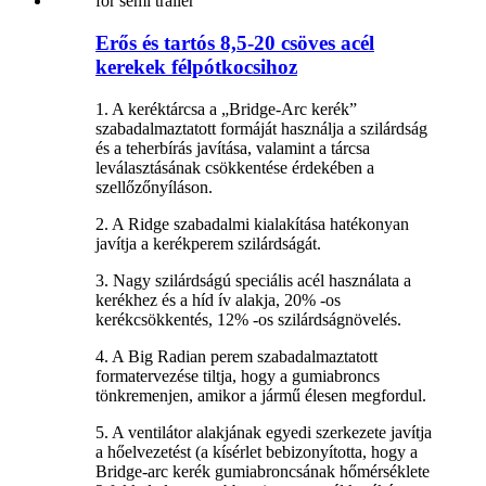
Erős és tartós 8,5-20 csöves acél
kerekek félpótkocsihoz
1. A keréktárcsa a „Bridge-Arc kerék”
szabadalmaztatott formáját használja a szilárdság
és a teherbírás javítása, valamint a tárcsa
leválasztásának csökkentése érdekében a
szellőzőnyíláson.
2. A Ridge szabadalmi kialakítása hatékonyan
javítja a kerékperem szilárdságát.
3. Nagy szilárdságú speciális acél használata a
kerékhez és a híd ív alakja, 20% -os
kerékcsökkentés, 12% -os szilárdságnövelés.
4. A Big Radian perem szabadalmaztatott
formatervezése tiltja, hogy a gumiabroncs
tönkremenjen, amikor a jármű élesen megfordul.
5. A ventilátor alakjának egyedi szerkezete javítja
a hőelvezetést (a kísérlet bebizonyította, hogy a
Bridge-arc kerék gumiabroncsának hőmérséklete