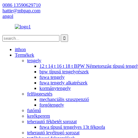
0086 13590629710
hattie@mbpap.com
angol
itthon
Termékek
tengely
12 t 14 t 16 t 18 t BPW Németország típusú tengel
bpw típusú tengelyrészek
fuwa tengely
fuwa tengely alkatrészek
kormánytengely
felfüggesztés
mechanciális szuszpenzió
forgótengely
futómű
kerékperem
teherautó fékbetét sorozat
fuwa típusú tengelyes 13t fékpofa
teherautó levélrugó sorozat