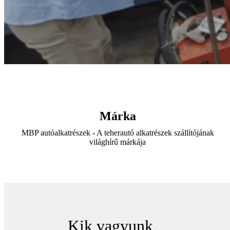
Márka
MBP autóalkatrészek - A teherautó alkatrészek szállítójának
világhírű márkája
Kik vagyunk