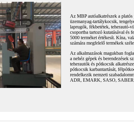
Az MBP autóalkatrészek a platós 
üzemanyag-tartálykocsik, tengely
laprugók, fékbetétek, teherautó-v
csoportba tartozó kutatásával és f
5000 terméket értékesít. Kína, v
számára megfelelő termékek széle
Az alkalmazások magukban foglaljá
a nehéz gépek és berendezések szál
teherautók és pótkocsik alkatrész
pótkocsik karbantartását, félpótk
rendelkezik nemzeti szabadalom
ADR, EMARK, SASO, SABER