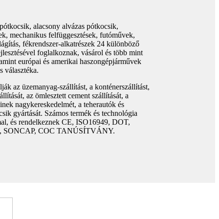
pótkocsik, alacsony alvázas pótkocsik,
ek, mechanikus felfüggesztések, futóművek,
ilágítás, fékrendszer-alkatrészek 24 különböző
ejlesztésével foglalkoznak, vásárol és több mint
alamint európai és amerikai haszongépjárművek
s választéka.
k az üzemanyag-szállítást, a konténerszállítást,
lítását, az ömlesztett cement szállítását, a
einek nagykereskedelmét, a teherautók és
ocsik gyártását. Számos termék és technológia
mal, és rendelkeznek CE, ISO16949, DOT,
, SONCAP, COC TANÚSÍTVÁNY.