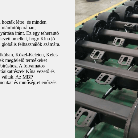
hozták létre, és minden
k utánfutóiparában,
yártása iránt. Ez egy teherautó
lezett amellett, hogy Kína jó
a globális felhasználók számára.
rikában, Közel-Keleten, Kelet-
ek megfelelő termékeket
rbíráshoz. A folyamatos
tóalkatrészek Kína vezető és
ává váltak. Az MBP
áncukat és minőség-ellenőrzési