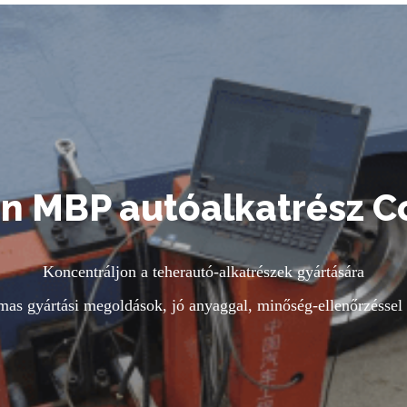
n MBP autóalkatrész Co.
Koncentráljon a teherautó-alkatrészek gyártására
mas gyártási megoldások, jó anyaggal, minőség-ellenőrzéssel 