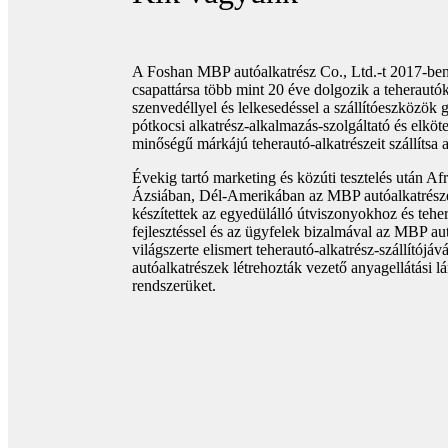
A Foshan MBP autóalkatrész Co., Ltd.-t 2017-ben 
csapattársa több mint 20 éve dolgozik a teherautó
szenvedéllyel és lelkesedéssel a szállítóeszközök g
pótkocsi alkatrész-alkalmazás-szolgáltató és elköte
minőségű márkájú teherautó-alkatrészeit szállítsa 
Évekig tartó marketing és közúti tesztelés után Af
Ázsiában, Dél-Amerikában az MBP autóalkatrész
készítettek az egyedülálló útviszonyokhoz és tehe
fejlesztéssel és az ügyfelek bizalmával az MBP au
világszerte elismert teherautó-alkatrész-szállítój
autóalkatrészek létrehozták vezető anyagellátási l
rendszerüket.