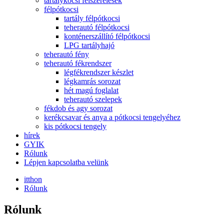
tartálykocsi felszerelések
félpótkocsi
tartály félpótkocsi
teherautó félpótkocsi
konténerszállító félpótkocsi
LPG tartályhajó
teherautó fény
teherautó fékrendszer
légfékrendszer készlet
légkamrás sorozat
hét magú foglalat
teherautó szelepek
fékdob és agy sorozat
kerékcsavar és anya a pótkocsi tengelyéhez
kis pótkocsi tengely
hírek
GYIK
Rólunk
Lépjen kapcsolatba velünk
itthon
Rólunk
Rólunk