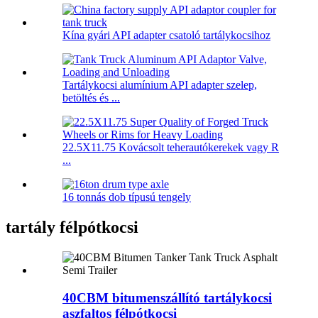
Kína gyári API adapter csatoló tartálykocsihoz
Tartálykocsi alumínium API adapter szelep,
betöltés és ...
22.5X11.75 Kovácsolt teherautókerekek vagy R
...
16 tonnás dob típusú tengely
tartály félpótkocsi
40CBM bitumenszállító tartálykocsi
aszfaltos félpótkocsi