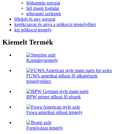
légkamrás sorozat
hét magú foglalat
teherautó szelepek
fékdob és agy sorozat
kerékcsavar és anya a pótkocsi tengelyéhez
kis pótkocsi tengely
Kiemelt Termék
Kormánytengely
FUWA amerikai stílusú fő alkatrészek
tengelyekhez
BPW német stílusú fő részek
Fuwa amerikai stílusú tengely
Forgóvázas tengely