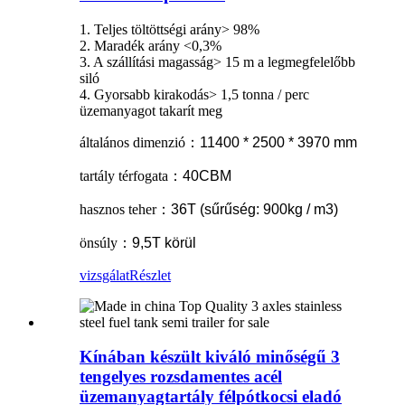
1. Teljes töltöttségi arány> 98%
2. Maradék arány <0,3%
3. A szállítási magasság> 15 m a legmegfelelőbb
siló
4. Gyorsabb kirakodás> 1,5 tonna / perc
üzemanyagot takarít meg
általános dimenzió
：
11400 * 2500 * 3970 mm
tartály térfogata
：
40CBM
hasznos teher
：
36T (sűrűség: 900kg / m3)
önsúly
：
9,5T körül
vizsgálat
Részlet
Kínában készült kiváló minőségű 3
tengelyes rozsdamentes acél
üzemanyagtartály félpótkocsi eladó