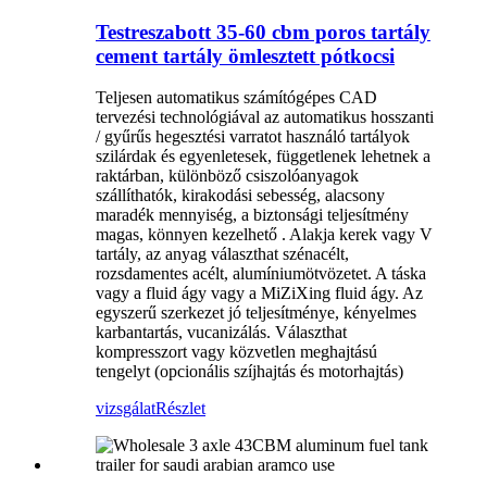
Testreszabott 35-60 cbm poros tartály
cement tartály ömlesztett pótkocsi
Teljesen automatikus számítógépes CAD
tervezési technológiával az automatikus hosszanti
/ gyűrűs hegesztési varratot használó tartályok
szilárdak és egyenletesek, függetlenek lehetnek a
raktárban, különböző csiszolóanyagok
szállíthatók, kirakodási sebesség, alacsony
maradék mennyiség, a biztonsági teljesítmény
magas, könnyen kezelhető . Alakja kerek vagy V
tartály, az anyag választhat szénacélt,
rozsdamentes acélt, alumíniumötvözetet. A táska
vagy a fluid ágy vagy a MiZiXing fluid ágy. Az
egyszerű szerkezet jó teljesítménye, kényelmes
karbantartás, vucanizálás. Választhat
kompresszort vagy közvetlen meghajtású
tengelyt (opcionális szíjhajtás és motorhajtás)
vizsgálat
Részlet