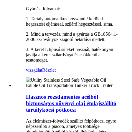
Gyártási folyamat:
1. Tartály automatikus hosszanti / kerületi
hegesztési eljárással, szilárd hegesztéssel, sima.
2. Mind a tervezés, mind a gyártás a GB18564.1-
2006 szabványok szigorú betartása mellett.
3. A keret L típusú síneket használ, hatékonyan
javítja a keret szilárdságát és csökkenti a
testtömeget.
vizsgálat
Részlet
Hasznos rozsdamentes acélból
biztonságos növényi olaj étolajszállító
tartálykocsi pótkocsi
Az élelmiszer-folyadék szállító félpótkocsi egyre
népszerűbb a piacon, amelyek többsége
alumíniumötvözetből készül. Például a tejes