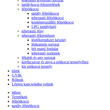
teherautó levélrugó sorozat
tartálykocsi felszerelések
félpótkocsi
tartály félpótkocsi
teherautó félpótkocsi
konténerszállító félpótkocsi
LPG tartályhajó
teherautó fény
teherautó fékrendszer
légfékrendszer készlet
légkamrás sorozat
hét magú foglalat
teherautó szelepek
fékdob és agy sorozat
kerékcsavar és anya a pótkocsi tengelyéhez
kis pótkocsi tengely
hírek
GYIK
Rólunk
Lépjen kapcsolatba velünk
itthon
Termékek
félpótkocsi
tartály félpótkocsi