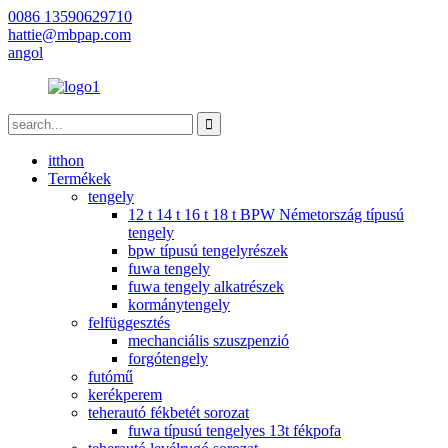
0086 13590629710
hattie@mbpap.com
angol
itthon
Termékek
tengely
12 t 14 t 16 t 18 t BPW Németország típusú
tengely
bpw típusú tengelyrészek
fuwa tengely
fuwa tengely alkatrészek
kormánytengely
felfüggesztés
mechanciális szuszpenzió
forgótengely
futómű
kerékperem
teherautó fékbetét sorozat
fuwa típusú tengelyes 13t fékpofa