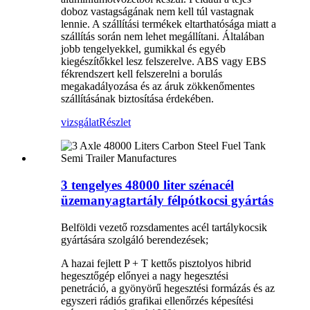
doboz vastagságának nem kell túl vastagnak
lennie. A szállítási termékek eltarthatósága miatt a
szállítás során nem lehet megállítani. Általában
jobb tengelyekkel, gumikkal és egyéb
kiegészítőkkel lesz felszerelve. ABS vagy EBS
fékrendszert kell felszerelni a borulás
megakadályozása és az áruk zökkenőmentes
szállításának biztosítása érdekében.
vizsgálat
Részlet
3 tengelyes 48000 liter szénacél
üzemanyagtartály félpótkocsi gyártás
Belföldi vezető rozsdamentes acél tartálykocsik
gyártására szolgáló berendezések;
A hazai fejlett P + T kettős pisztolyos hibrid
hegesztőgép előnyei a nagy hegesztési
penetráció, a gyönyörű hegesztési formázás és az
egyszeri rádiós grafikai ellenőrzés képesítési