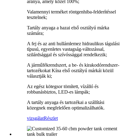
aránya, amely közel 100%;
Valamennyi terméket röntgenhiba-felderítéssel
tesztelnek;
Tartály anyaga a hazai első osztályú márka
számára;
A fej és az anti hullámlemez hidraulikus tágulási
típusú, egyenletes vastagság-változással,
szilárdsággal és szívóssággal rendelkezik;
A járműfékrendszert, a be- és kirakodórendszer-
tartozékokat Kína első osztályú márkái közül
választják ki;
Az egész kötegsor tömített, vízálló és
robbanásbiztos, LED-es lámpák;
A tartály anyaga és tartozékai a szállítási
közegnek megfelelően optimalizálhatók.
vizsgálat
Részlet