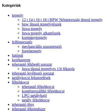
Kategóriák
tengely
12 t 14 t 16 t 18 t BPW Németország típusú tengely
bpw típusú tengelyrészek
fuwa tengely
fuwa tengely alkatrészek
kormánytengely
felfüggesztés
mechanciális szuszpenzió
forgótengely
futómű
kerékperem
teherautó fékbetét sorozat
fuwa típusú tengelyes 13t fékpofa
teherautó levélrugó sorozat
tartálykocsi felszerelések
félpótkocsi
teherautó félpótkocsi
konténerszállító félpótkocsi
LPG tartályhajó
tartály félpótkocsi
teherautó fény
teherautó fékrendszer