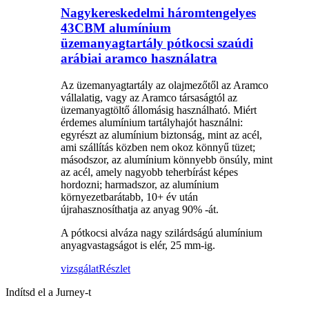
Nagykereskedelmi háromtengelyes
43CBM alumínium
üzemanyagtartály pótkocsi szaúdi
arábiai aramco használatra
Az üzemanyagtartály az olajmezőtől az Aramco
vállalatig, vagy az Aramco társaságtól az
üzemanyagtöltő állomásig használható. Miért
érdemes alumínium tartályhajót használni:
egyrészt az alumínium biztonság, mint az acél,
ami szállítás közben nem okoz könnyű tüzet;
másodszor, az alumínium könnyebb önsúly, mint
az acél, amely nagyobb teherbírást képes
hordozni; harmadszor, az alumínium
környezetbarátabb, 10+ év után
újrahasznosíthatja az anyag 90% -át.
A pótkocsi alváza nagy szilárdságú alumínium
anyagvastagságot is elér, 25 mm-ig.
vizsgálat
Részlet
Indítsd el a Jurney-t