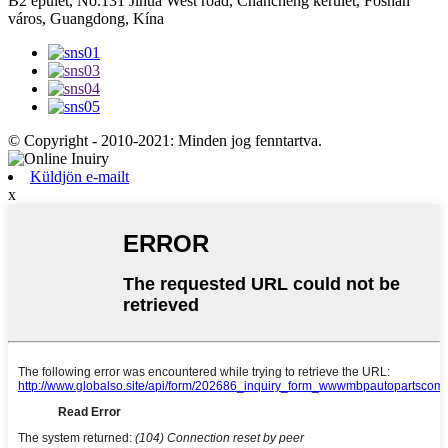
B2 épület, No.131 Jihua West road, Chancheng kerület, Foshan
város, Guangdong, Kína
© Copyright - 2010-2021: Minden jog fenntartva.
Küldjön e-mailt
x