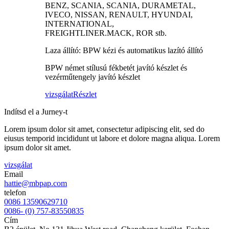
BENZ, SCANIA, SCANIA, DURAMETAL,
IVECO, NISSAN, RENAULT, HYUNDAI,
INTERNATIONAL,
FREIGHTLINER.MACK, ROR stb.
Laza állító: BPW kézi és automatikus lazító állító
BPW német stílusú fékbetét javító készlet és
vezérműtengely javító készlet
vizsgálat
Részlet
Indítsd el a Jurney-t
Lorem ipsum dolor sit amet, consectetur adipiscing elit, sed do
eiusus temporid incididunt ut labore et dolore magna aliqua. Lorem
ipsum dolor sit amet.
vizsgálat
Email
hattie@mbpap.com
telefon
0086 13590629710
0086- (0) 757-83550835
Cím