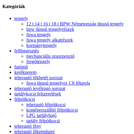
Kategóriák
tengely
12 t 14 t 16 t 18 t BPW Németország típusú tengely
bpw típusú tengelyrészek
fuwa tengely
fuwa tengely alkatrészek
kormánytengely
felfüggesztés
mechanciális szuszpenzió
forgótengely
futómű
kerékperem
teherautó fékbetét sorozat
fuwa típusú tengelyes 13t fékpofa
teherautó levélrugó sorozat
tartálykocsi felszerelések
félpótkocsi
teherautó félpótkocsi
konténerszállító félpótkocsi
LPG tartályhajó
tartály félpótkocsi
teherautó fény
teherautó fékrendszer