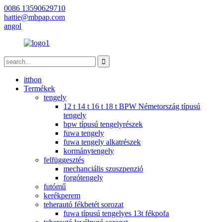
0086 13590629710
hattie@mbpap.com
angol
itthon
Termékek
tengely
12 t 14 t 16 t 18 t BPW Németország típusú
tengely
bpw típusú tengelyrészek
fuwa tengely
fuwa tengely alkatrészek
kormánytengely
felfüggesztés
mechanciális szuszpenzió
forgótengely
futómű
kerékperem
teherautó fékbetét sorozat
fuwa típusú tengelyes 13t fékpofa