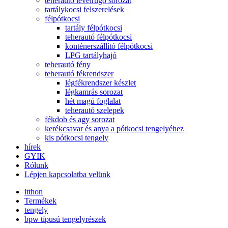
teherautó levélrugó sorozat
tartálykocsi felszerelések
félpótkocsi
tartály félpótkocsi
teherautó félpótkocsi
konténerszállító félpótkocsi
LPG tartályhajó
teherautó fény
teherautó fékrendszer
légfékrendszer készlet
légkamrás sorozat
hét magú foglalat
teherautó szelepek
fékdob és agy sorozat
kerékcsavar és anya a pótkocsi tengelyéhez
kis pótkocsi tengely
hírek
GYIK
Rólunk
Lépjen kapcsolatba velünk
itthon
Termékek
tengely
bpw típusú tengelyrészek