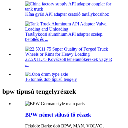
Kína gyári API adapter csatoló tartálykocsihoz
Tartálykocsi alumínium API adapter szelep,
betöltés és ...
22.5X11.75 Kovácsolt teherautókerekek vagy R
...
16 tonnás dob típusú tengely
bpw típusú tengelyrészek
BPW német stílusú fő részek
Fékdob: Barke dob BPW, MAN, VOLVO,