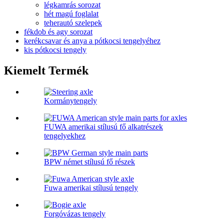
légkamrás sorozat
hét magú foglalat
teherautó szelepek
fékdob és agy sorozat
kerékcsavar és anya a pótkocsi tengelyéhez
kis pótkocsi tengely
Kiemelt Termék
Kormánytengely
FUWA amerikai stílusú fő alkatrészek
tengelyekhez
BPW német stílusú fő részek
Fuwa amerikai stílusú tengely
Forgóvázas tengely