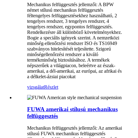
Mechanikus felfüggesztés jellemzői: A BPW
német stílusú mechanikus felfüggesztés
féltengelyes felfüggesztésekhez használható, 2
tengelyes rendszer, 3 tengelyes rendszer, 4
tengelyes rendszer, egypontos felfüggesztés.
Rendelkezésre áll különböző követelményekhez.
Bogie a speciális igények szerint. A nemzetközi
minőség-ellenőrzési rendszer ISO és TS16949
szabványos hitelesítését teljesítette. Szigorú
minőségellenőrzési rendszer a kiváló
termékminőség biztosításához. A termékek
népszerűek a világpiacon, beleértve az észak-
amerikai, a dél-amerikai, az európai, az afrikai és
a délkelet-ázsiai piacokat
vizsgálat
Részlet
FUWA amerikai stílusú mechanikus
felfüggesztés
Mechanikus felfüggesztés jellemzői: Az amerikai
stílusú FUWA mechanikus felfüggesztés