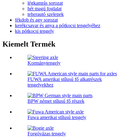
légkamrás sorozat
hét magú foglalat
teherautó szelepek
fékdob és agy sorozat
kerékcsavar és anya a pótkocsi tengelyéhez
kis pótkocsi tengely
Kiemelt Termék
Kormánytengely
FUWA amerikai stílusú fő alkatrészek
tengelyekhez
BPW német stílusú fő részek
Fuwa amerikai stílusú tengely
Forgóvázas tengely