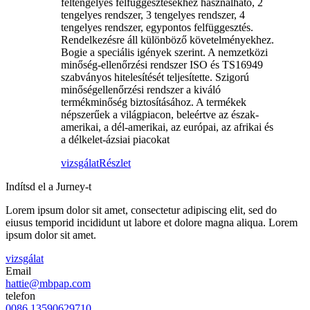
féltengelyes felfüggesztésekhez használható, 2
tengelyes rendszer, 3 tengelyes rendszer, 4
tengelyes rendszer, egypontos felfüggesztés.
Rendelkezésre áll különböző követelményekhez.
Bogie a speciális igények szerint. A nemzetközi
minőség-ellenőrzési rendszer ISO és TS16949
szabványos hitelesítését teljesítette. Szigorú
minőségellenőrzési rendszer a kiváló
termékminőség biztosításához. A termékek
népszerűek a világpiacon, beleértve az észak-
amerikai, a dél-amerikai, az európai, az afrikai és
a délkelet-ázsiai piacokat
vizsgálat
Részlet
Indítsd el a Jurney-t
Lorem ipsum dolor sit amet, consectetur adipiscing elit, sed do
eiusus temporid incididunt ut labore et dolore magna aliqua. Lorem
ipsum dolor sit amet.
vizsgálat
Email
hattie@mbpap.com
telefon
0086 13590629710