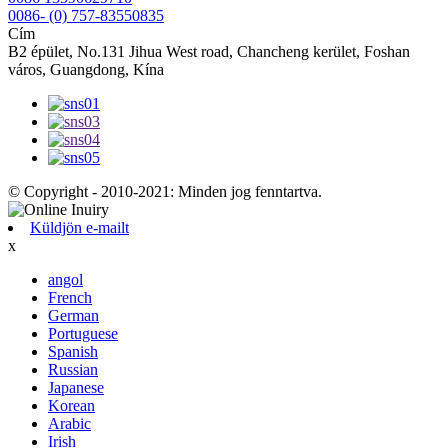
0086- (0) 757-83550835
Cím
B2 épület, No.131 Jihua West road, Chancheng kerület, Foshan
város, Guangdong, Kína
© Copyright - 2010-2021: Minden jog fenntartva.
Küldjön e-mailt
x
angol
French
German
Portuguese
Spanish
Russian
Japanese
Korean
Arabic
Irish