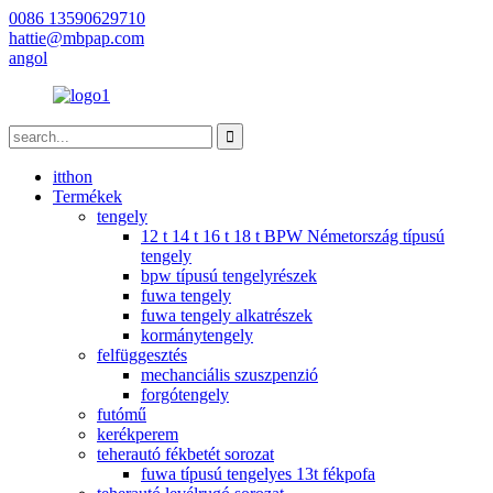
0086 13590629710
hattie@mbpap.com
angol
itthon
Termékek
tengely
12 t 14 t 16 t 18 t BPW Németország típusú
tengely
bpw típusú tengelyrészek
fuwa tengely
fuwa tengely alkatrészek
kormánytengely
felfüggesztés
mechanciális szuszpenzió
forgótengely
futómű
kerékperem
teherautó fékbetét sorozat
fuwa típusú tengelyes 13t fékpofa