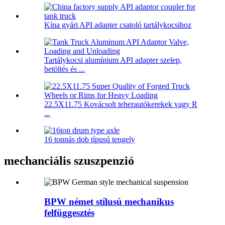
Kína gyári API adapter csatoló tartálykocsihoz
Tartálykocsi alumínium API adapter szelep,
betöltés és ...
22.5X11.75 Kovácsolt teherautókerekek vagy R
...
16 tonnás dob típusú tengely
mechanciális szuszpenzió
BPW német stílusú mechanikus
felfüggesztés