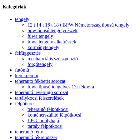
Kategóriák
tengely
12 t 14 t 16 t 18 t BPW Németország típusú tengely
bpw típusú tengelyrészek
fuwa tengely
fuwa tengely alkatrészek
kormánytengely
felfüggesztés
mechanciális szuszpenzió
forgótengely
futómű
kerékperem
teherautó fékbetét sorozat
fuwa típusú tengelyes 13t fékpofa
teherautó levélrugó sorozat
tartálykocsi felszerelések
félpótkocsi
teherautó félpótkocsi
konténerszállító félpótkocsi
LPG tartályhajó
tartály félpótkocsi
teherautó fény
teherautó fékrendszer