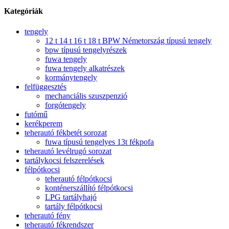
Kategóriák
tengely
12 t 14 t 16 t 18 t BPW Németország típusú tengely
bpw típusú tengelyrészek
fuwa tengely
fuwa tengely alkatrészek
kormánytengely
felfüggesztés
mechanciális szuszpenzió
forgótengely
futómű
kerékperem
teherautó fékbetét sorozat
fuwa típusú tengelyes 13t fékpofa
teherautó levélrugó sorozat
tartálykocsi felszerelések
félpótkocsi
teherautó félpótkocsi
konténerszállító félpótkocsi
LPG tartályhajó
tartály félpótkocsi
teherautó fény
teherautó fékrendszer