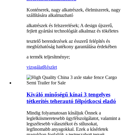
Konténerek, nagy alkatrészek, élelmiszerek, nagy
szállítására alkalmazható
alkatrészek és felszerelések; A design újszerű,
fejlett gyártási technológiát alkalmaz és tökéletes
tesztelő berendezések az ésszerű felépítés és
megbízhatóság hatékony garantálása érdekében
a termék teljesítménye;
vizsgálat
Részlet
Kiváló minőségű kínai 3 tengelyes
tétkerítés teherautó félpótkocsi eladó
Mindig folyamatosan kínáljuk Önnek a
leglelkiismeretesebb ügyfélszolgálatot, valamint a
legszélesebb választékot és stílusokat,
legfinomabb anyagokkal. Ezek a kísérletek
magukban foglalják a testreszabott tervek