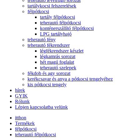
teherautó levélrugó sorozat
tartálykocsi felszerelések
félpótkocsi
tartály félpótkocsi
teherautó félpótkocsi
konténerszállító félpótkocsi
LPG tartályhajó
teherautó fény
teherautó fékrendszer
légfékrendszer készlet
légkamrás sorozat
hét magú foglalat
teherautó szelepek
fékdob és agy sorozat
kerékcsavar és anya a pótkocsi tengelyéhez
kis pótkocsi tengely
hírek
GYIK
Rólunk
Lépjen kapcsolatba velünk
itthon
Termékek
félpótkocsi
teherautó félpótkocsi