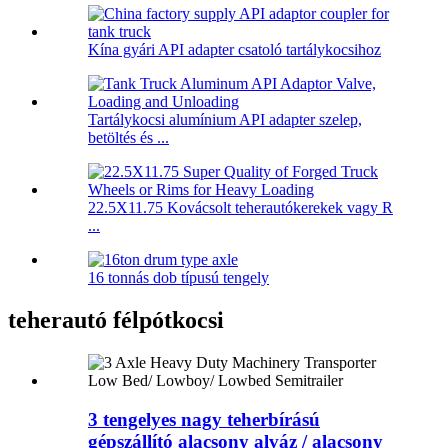
Kína gyári API adapter csatoló tartálykocsihoz
Tartálykocsi alumínium API adapter szelep,
betöltés és ...
22.5X11.75 Kovácsolt teherautókerekek vagy R
...
16 tonnás dob típusú tengely
teherautó félpótkocsi
3 tengelyes nagy teherbírású
gépszállító alacsony alváz / alacsony