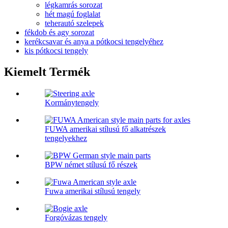
légkamrás sorozat
hét magú foglalat
teherautó szelepek
fékdob és agy sorozat
kerékcsavar és anya a pótkocsi tengelyéhez
kis pótkocsi tengely
Kiemelt Termék
Kormánytengely
FUWA amerikai stílusú fő alkatrészek
tengelyekhez
BPW német stílusú fő részek
Fuwa amerikai stílusú tengely
Forgóvázas tengely