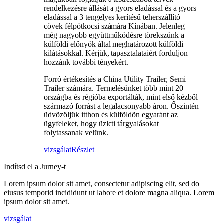
rendelkezésre állását a gyors eladással és a gyors
eladással a 3 tengelyes kerítésű teherszállító
cövek félpótkocsi számára Kínában. Jelenleg
még nagyobb együttműködésre törekszünk a
külföldi előnyök által meghatározott külföldi
kilátásokkal. Kérjük, tapasztalataiért forduljon
hozzánk további tényekért.
Forró értékesítés a China Utility Trailer, Semi
Trailer számára. Termelésünket több mint 20
országba és régióba exportálták, mint első kézből
származó forrást a legalacsonyabb áron. Őszintén
üdvözöljük itthon és külföldön egyaránt az
ügyfeleket, hogy üzleti tárgyalásokat
folytassanak velünk.
vizsgálat
Részlet
Indítsd el a Jurney-t
Lorem ipsum dolor sit amet, consectetur adipiscing elit, sed do
eiusus temporid incididunt ut labore et dolore magna aliqua. Lorem
ipsum dolor sit amet.
vizsgálat