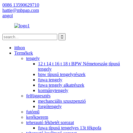
0086 13590629710
hattie@mbpap.com
angol
itthon
Termékek
tengely
12 t 14 t 16 t 18 t BPW Németország típusú
tengely
bpw típusú tengelyrészek
fuwa tengely
fuwa tengely alkatrészek
kormánytengely
felfüggesztés
mechanciális szuszpenzió
forgótengely
futómű
kerékperem
teherautó fékbetét sorozat
fuwa típusú tengelyes 13t fékpofa