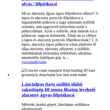
alvás / félpótkocsi
Mi az alacsony ágyas lapos félpótkocsi előnye? A
lapos és alacsony ponyvás félpótkocsi a
legismertebb pótkocsi a nagy teherautó-sofőrök
számára, ami nagyszerű kényelmet nyújt a
pótkocsikban. Azok a sofőrök, akik ismerik ezt a
pótkocsit, nagyon felismerik. Tehát mi az előnye
a lapos és alacsony ponyvás félpótkocsinak? 1. A
lapos, alacsony lapos pótkocsi vázas platform fő
síkja alacsony, alacsony súlypont, a szállítás
stabilitásának biztosítása érdekében, alkalmas
mindenféle építőipari gép, la ...
vizsgálat
Részlet
Lánctalpas daru szállító elülső
rakodógép 60 tonna libatop levehető
alacsony ágyas félpótkocsi
Mérnöki ásatási gépek, lánctalpas szállításra
alkalmazható