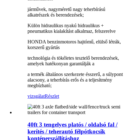
járművek, nagyméretű nagy teherbírású
alkatrészek és berendezések;
Külön hidraulikus nyakú hidraulikus +
pneumatikus kialakítást alkalmaz, felszerelve
HONDA benzinmotoros hajtómű, elülső létrák,
korszerű gyártás
technológia és tökéletes tesztelő berendezések,
amelyek hatékonyan garantálják a
a termék általános szerkezete ésszerű, a súlypont
alacsony, a teherbírás erős és a teljesítmény
megbízható;
vizsgálat
Részlet
40ft 3 tengelyes platós / oldalsó fal /
kerítés / teherautó félpótkocsik
konténerszállításhoz