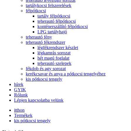
teherautó levélrugó sorozat
tartálykocsi felszerelések
félpótkocsi
tartály félpótkocsi
teherautó félpótkocsi
konténerszállító félpótkocsi
LPG tartályhajó
teherautó fény
teherautó fékrendszer
légfékrendszer készlet
légkamrás sorozat
hét magú foglalat
teherautó szelepek
fékdob és agy sorozat
kerékcsavar és anya a pótkocsi tengelyéhez
kis pótkocsi tengely
hírek
GYIK
Rólunk
Lépjen kapcsolatba velünk
itthon
Termékek
kis pótkocsi tengely