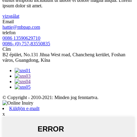
eiusus temporid incididunt ut labore et dolore magna aliqua. Lorem
ipsum dolor sit amet.
vizsgálat
Email
hattie@mbpap.com
telefon
0086 13590629710
0086- (0) 757-83550835
Cím
B2 épület, No.131 Jihua West road, Chancheng kerület, Foshan
város, Guangdong, Kína
© Copyright - 2010-2021: Minden jog fenntartva.
Küldjön e-mailt
x