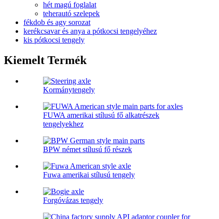
hét magú foglalat
teherautó szelepek
fékdob és agy sorozat
kerékcsavar és anya a pótkocsi tengelyéhez
kis pótkocsi tengely
Kiemelt Termék
Kormánytengely
FUWA amerikai stílusú fő alkatrészek
tengelyekhez
BPW német stílusú fő részek
Fuwa amerikai stílusú tengely
Forgóvázas tengely