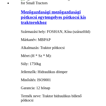
Mezőgazdasági mezőgazdasági
pótkocsi egytengelyes pótkocsi kis
traktorokhoz
Származási hely: FOSHAN, Kína (szárazföld)
Márkanév: MBPAP
Alkalmazás: Traktor pótkocsi
Méret (H * Sz * M):
Súly: 1750kg
Jellemzők: Hidraulikus dömper
Minősítés: ISO9001
Garancia: 12 hónap
Termék neve: Traktor hidraulikus billenő
pótkocsi