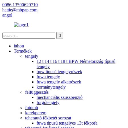
0086 13590629710
hattie@mbpap.com
angol
itthon
Termékek
tengely
12 t 14 t 16 t 18 t BPW Németország típusú
tengely
bpw típusú tengelyrészek
fuwa tengely
fuwa tengely alkatrészek
kormánytengely
felfüggesztés
mechanciális szuszpenzió
forgótengely
futómű
kerékperem
teherautó fékbetét sorozat
fuwa típusú tengelyes 13t fékpofa