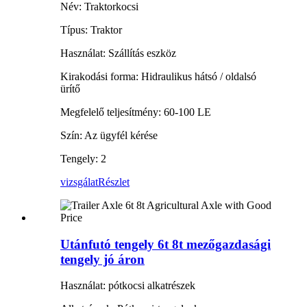
Név: Traktorkocsi
Típus: Traktor
Használat: Szállítás eszköz
Kirakodási forma: Hidraulikus hátsó / oldalsó
ürítő
Megfelelő teljesítmény: 60-100 LE
Szín: Az ügyfél kérése
Tengely: 2
vizsgálat
Részlet
Utánfutó tengely 6t 8t mezőgazdasági
tengely jó áron
Használat: pótkocsi alkatrészek