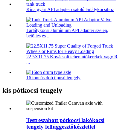
Kína gyári API adapter csatoló tartálykocsihoz
Tartálykocsi alumínium API adapter szelep,
betöltés és ...
22.5X11.75 Kovácsolt teherautókerekek vagy R
...
16 tonnás dob típusú tengely
kis pótkocsi tengely
Testreszabott pótkocsi lakókocsi
tengely felfüggesztőkészlettel