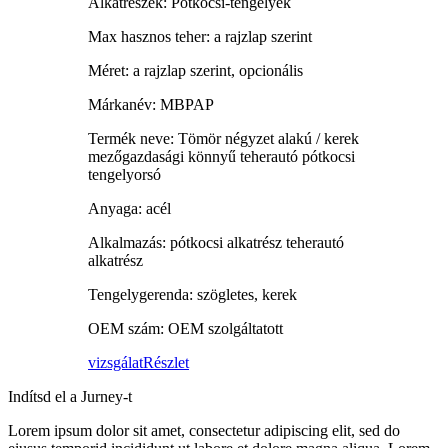
Alkatrészek: Pótkocsi-tengelyek
Max hasznos teher: a rajzlap szerint
Méret: a rajzlap szerint, opcionális
Márkanév: MBPAP
Termék neve: Tömör négyzet alakú / kerek
mezőgazdasági könnyű teherautó pótkocsi
tengelyorsó
Anyaga: acél
Alkalmazás: pótkocsi alkatrész teherautó
alkatrész
Tengelygerenda: szögletes, kerek
OEM szám: OEM szolgáltatott
vizsgálat
Részlet
Indítsd el a Jurney-t
Lorem ipsum dolor sit amet, consectetur adipiscing elit, sed do