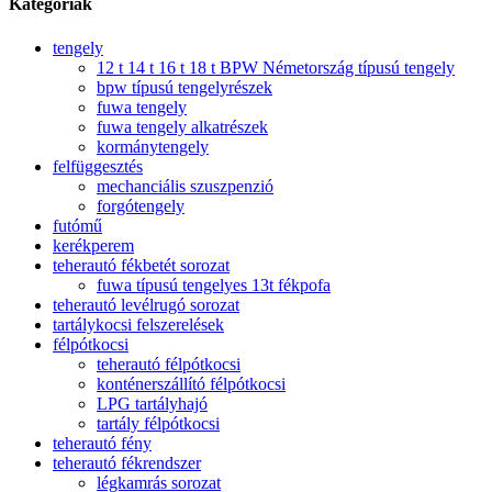
Kategóriák
tengely
12 t 14 t 16 t 18 t BPW Németország típusú tengely
bpw típusú tengelyrészek
fuwa tengely
fuwa tengely alkatrészek
kormánytengely
felfüggesztés
mechanciális szuszpenzió
forgótengely
futómű
kerékperem
teherautó fékbetét sorozat
fuwa típusú tengelyes 13t fékpofa
teherautó levélrugó sorozat
tartálykocsi felszerelések
félpótkocsi
teherautó félpótkocsi
konténerszállító félpótkocsi
LPG tartályhajó
tartály félpótkocsi
teherautó fény
teherautó fékrendszer
légkamrás sorozat