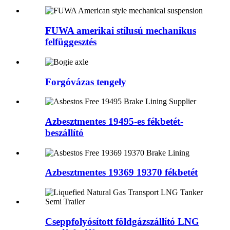
FUWA amerikai stílusú mechanikus
felfüggesztés
Forgóvázas tengely
Azbesztmentes 19495-es fékbetét-
beszállító
Azbesztmentes 19369 19370 fékbetét
Cseppfolyósított földgázszállító LNG