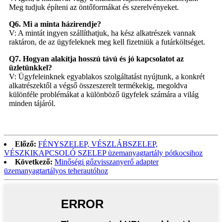
Meg tudjuk építeni az öntőformákat és szerelvényeket.
Q6. Mi a minta házirendje?
V: A mintát ingyen szállíthatjuk, ha kész alkatrészek vannak
raktáron, de az ügyfeleknek meg kell fizetniük a futárköltséget.
Q7. Hogyan alakítja hosszú távú és jó kapcsolatot az
üzletünkkel?
V: Ügyfeleinknek egyablakos szolgáltatást nyújtunk, a konkrét
alkatrészektől a végső összeszerelt termékekig, megoldva
különféle problémákat a különböző ügyfelek számára a világ
minden tájáról.
Előző:
FÉNYSZELEP, VÉSZLÁBSZELEP,
VÉSZKIKAPCSOLÓ SZELEP üzemanyagtartály pótkocsihoz
Következő:
Minőségi gőzvisszanyerő adapter
üzemanyagtartályos teherautóhoz