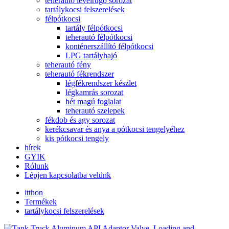
teherautó levélrugó sorozat
tartálykocsi felszerelések
félpótkocsi
tartály félpótkocsi
teherautó félpótkocsi
konténerszállító félpótkocsi
LPG tartályhajó
teherautó fény
teherautó fékrendszer
légfékrendszer készlet
légkamrás sorozat
hét magú foglalat
teherautó szelepek
fékdob és agy sorozat
kerékcsavar és anya a pótkocsi tengelyéhez
kis pótkocsi tengely
hírek
GYIK
Rólunk
Lépjen kapcsolatba velünk
itthon
Termékek
tartálykocsi felszerelések