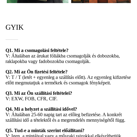
GYIK
Q1. Mi a csomagolási feltétele?
V: Általában az árukat fóliákba csomagolják és dobozokba,
raklapokba vagy fadobozokba csomagolják.
Q2. Mi az Ön fizetési feltétele?
V: T / T (letét + egyenleg a szállítás előtt). Az egyenleg kifizetése
előtt megmutatjuk a termékek és csomagok fényképeit.
Q3. Mi az Ön szállítási feltételei?
V: EXW, FOB, CFR, CIF.
Q4. Mi a helyzet a szállítási idővel?
V: Általában 25-60 napig tart az előleg befizetése. A konkrét
szállítási idő a tételektől és a megrendelés mennyiségétől függ.
Q5. Tud-e a minták szerint előállítani?
V: Igen, a mintáival vagy a műszaki rajzokkal elkészíthetjük.