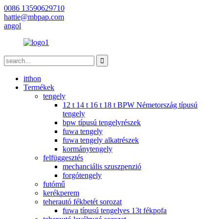
0086 13590629710
hattie@mbpap.com
angol
itthon
Termékek
tengely
12 t 14 t 16 t 18 t BPW Németország típusú
tengely
bpw típusú tengelyrészek
fuwa tengely
fuwa tengely alkatrészek
kormánytengely
felfüggesztés
mechanciális szuszpenzió
forgótengely
futómű
kerékperem
teherautó fékbetét sorozat
fuwa típusú tengelyes 13t fékpofa