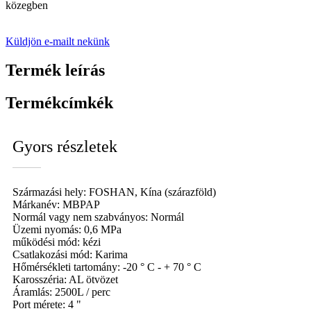
közegben
Küldjön e-mailt nekünk
Termék leírás
Termékcímkék
Gyors részletek
Származási hely: FOSHAN, Kína (szárazföld)
Márkanév: MBPAP
Normál vagy nem szabványos: Normál
Üzemi nyomás: 0,6 MPa
működési mód: kézi
Csatlakozási mód: Karima
Hőmérsékleti tartomány: -20 ° C - + 70 ° C
Karosszéria: AL ötvözet
Áramlás: 2500L / perc
Port mérete: 4 "