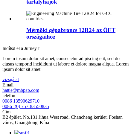
tartályhajók
Mérnöki gépabroncs 12R24 az ÖET
országaihoz
Indítsd el a Jurney-t
Lorem ipsum dolor sit amet, consectetur adipiscing elit, sed do
eiusus temporid incididunt ut labore et dolore magna aliqua. Lorem
ipsum dolor sit amet.
vizsgálat
Email
hattie@mbpap.com
telefon
0086 13590629710
0086- (0) 757-83550835
Cím
B2 épület, No.131 Jihua West road, Chancheng kerület, Foshan
város, Guangdong, Kína