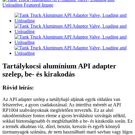
Tartálykocsi alumínium API adapter
szelep, be- és kirakodás
Rövid leírás:
Az API adapter szelep a tartályhajó aljának egyik oldalára van
felszerelve, a gyors csatlakozással. Az interfész méretét az API
RP1004 szabványoknak megfelelően tervezték. Ez az alsó
rakodórendszer fontos eleme a gyors leváláshoz szivárgás nélkül,
sokkal biztonságosabb és megbízhatóbb a be- és kirakodás során. Ez
a termék alkalmas víz, dízel, benzin, kerozin és egyéb könnyű
üzemanyagok számára, de nem használható maró savban vagy lúgos