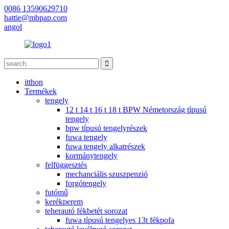
0086 13590629710
hattie@mbpap.com
angol
itthon
Termékek
tengely
12 t 14 t 16 t 18 t BPW Németország típusú
tengely
bpw típusú tengelyrészek
fuwa tengely
fuwa tengely alkatrészek
kormánytengely
felfüggesztés
mechanciális szuszpenzió
forgótengely
futómű
kerékperem
teherautó fékbetét sorozat
fuwa típusú tengelyes 13t fékpofa