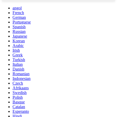
angol
French
German
Portuguese
Spanish
Russian
Japanese
Korean
Arabic
Irish
Greek
Turkish
Italian
Danish
Romanian
Indonesian
Czech
Afrikaans
Swedish
Polish
Basque
Catalan
Esperanto
Hindi