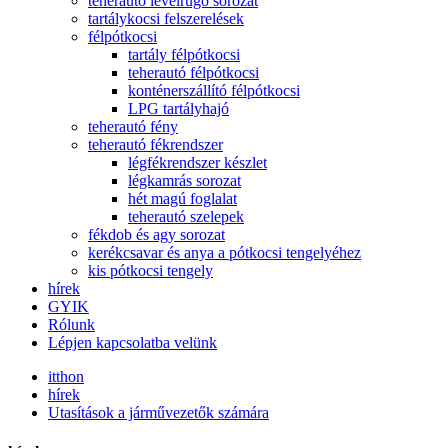
teherautó levélrugó sorozat
tartálykocsi felszerelések
félpótkocsi
tartály félpótkocsi
teherautó félpótkocsi
konténerszállító félpótkocsi
LPG tartályhajó
teherautó fény
teherautó fékrendszer
légfékrendszer készlet
légkamrás sorozat
hét magú foglalat
teherautó szelepek
fékdob és agy sorozat
kerékcsavar és anya a pótkocsi tengelyéhez
kis pótkocsi tengely
hírek
GYIK
Rólunk
Lépjen kapcsolatba velünk
itthon
hírek
Utasítások a járművezetők számára