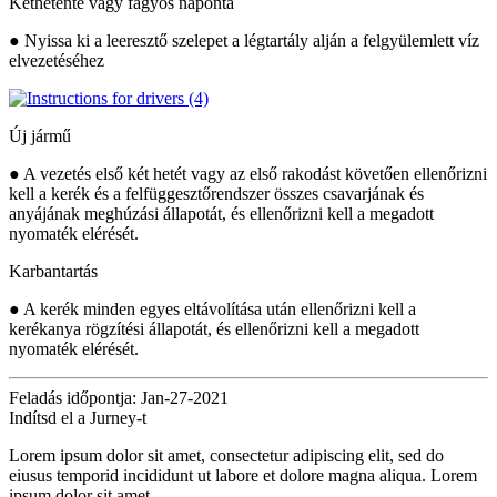
Kéthetente vagy fagyos naponta
● Nyissa ki a leeresztő szelepet a légtartály alján a felgyülemlett víz
elvezetéséhez
Új jármű
● A vezetés első két hetét vagy az első rakodást követően ellenőrizni
kell a kerék és a felfüggesztőrendszer összes csavarjának és
anyájának meghúzási állapotát, és ellenőrizni kell a megadott
nyomaték elérését.
Karbantartás
● A kerék minden egyes eltávolítása után ellenőrizni kell a
kerékanya rögzítési állapotát, és ellenőrizni kell a megadott
nyomaték elérését.
Feladás időpontja: Jan-27-2021
Indítsd el a Jurney-t
Lorem ipsum dolor sit amet, consectetur adipiscing elit, sed do
eiusus temporid incididunt ut labore et dolore magna aliqua. Lorem
ipsum dolor sit amet.